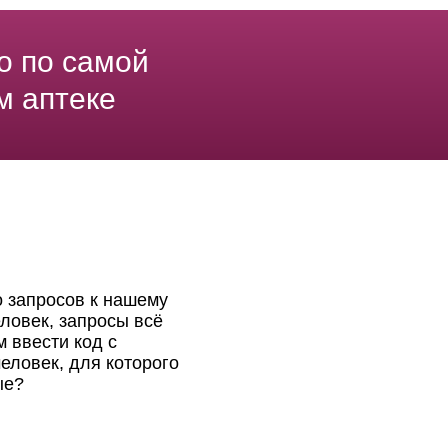
о по самой
м аптеке
о запросов к нашему
ловек, запросы всё
 ввести код с
еловек, для которого
ые?