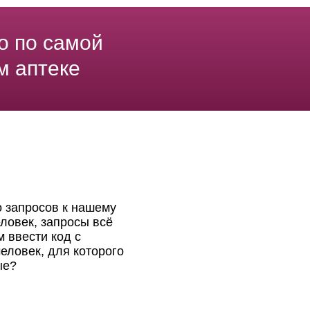
о по самой
м аптеке
о запросов к нашему
ловек, запросы всё
 ввести код с
еловек, для которого
ые?