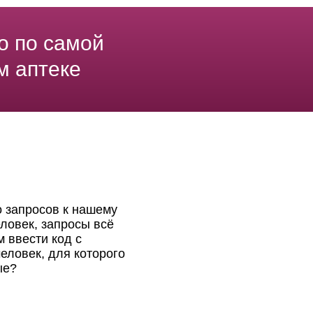
о по самой
м аптеке
о запросов к нашему
ловек, запросы всё
 ввести код с
еловек, для которого
ые?