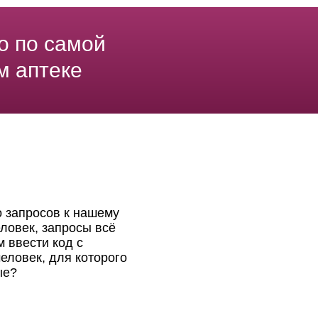
о по самой
м аптеке
о запросов к нашему
ловек, запросы всё
 ввести код с
еловек, для которого
ые?