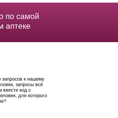
о по самой
м аптеке
о запросов к нашему
ловек, запросы всё
 ввести код с
еловек, для которого
ые?