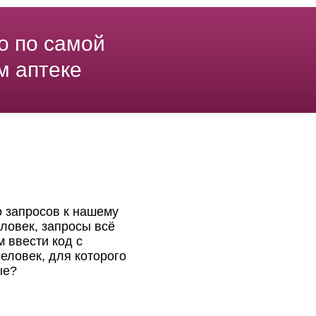
о по самой
м аптеке
о запросов к нашему
ловек, запросы всё
 ввести код с
еловек, для которого
ые?