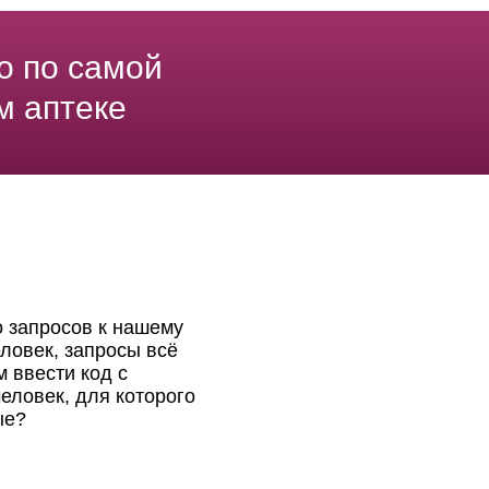
о по самой
м аптеке
о запросов к нашему
ловек, запросы всё
 ввести код с
еловек, для которого
ые?