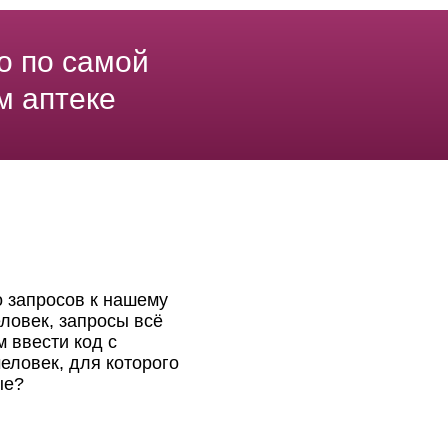
о по самой
м аптеке
о запросов к нашему
ловек, запросы всё
 ввести код с
еловек, для которого
ые?