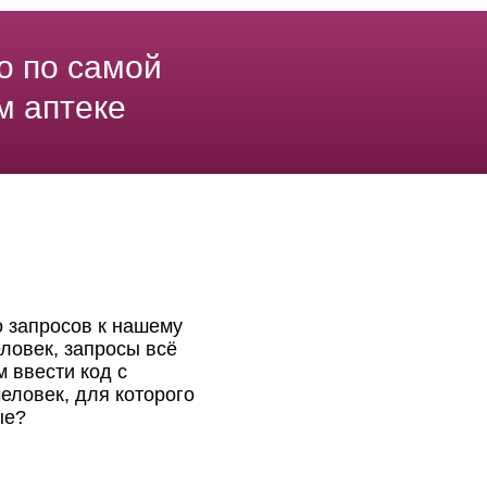
о по самой
м аптеке
о запросов к нашему
ловек, запросы всё
 ввести код с
еловек, для которого
ые?