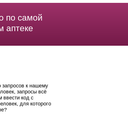
о по самой
м аптеке
о запросов к нашему
ловек, запросы всё
 ввести код с
еловек, для которого
ые?