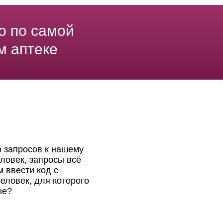
о по самой
м аптеке
о запросов к нашему
ловек, запросы всё
 ввести код с
еловек, для которого
ые?