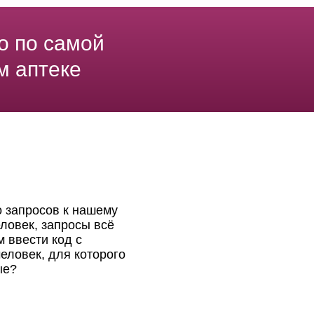
о по самой
м аптеке
о запросов к нашему
ловек, запросы всё
 ввести код с
еловек, для которого
ые?