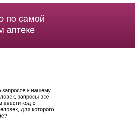
о по самой
м аптеке
о запросов к нашему
ловек, запросы всё
 ввести код с
еловек, для которого
ые?