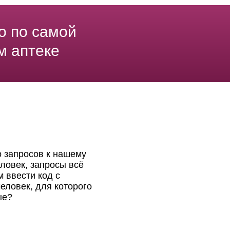
о по самой
м аптеке
о запросов к нашему
ловек, запросы всё
 ввести код с
еловек, для которого
ые?