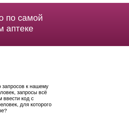
о по самой
м аптеке
о запросов к нашему
ловек, запросы всё
 ввести код с
еловек, для которого
ые?