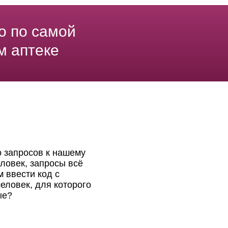
о по самой
м аптеке
о запросов к нашему
ловек, запросы всё
 ввести код с
еловек, для которого
ые?