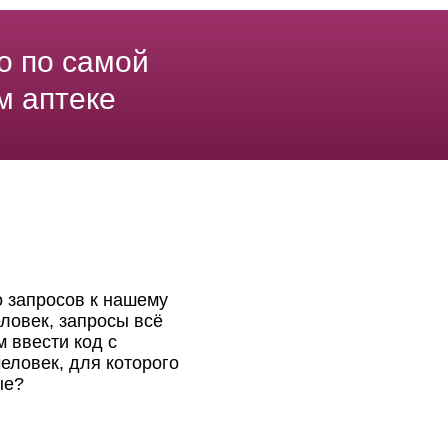
о по самой
м аптеке
о запросов к нашему
ловек, запросы всё
 ввести код с
еловек, для которого
ые?