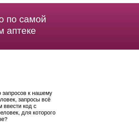
о по самой
м аптеке
о запросов к нашему
ловек, запросы всё
 ввести код с
еловек, для которого
ые?