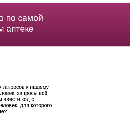
о по самой
м аптеке
о запросов к нашему
ловек, запросы всё
 ввести код с
еловек, для которого
ые?