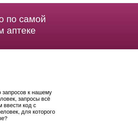
о по самой
м аптеке
о запросов к нашему
ловек, запросы всё
 ввести код с
еловек, для которого
ые?