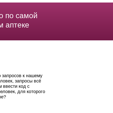
о по самой
м аптеке
о запросов к нашему
ловек, запросы всё
 ввести код с
еловек, для которого
ые?