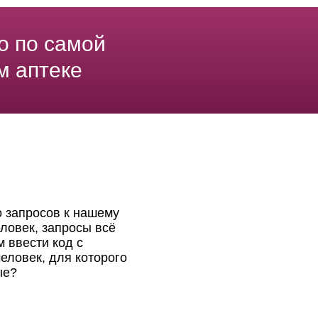
о по самой
м аптеке
о запросов к нашему
ловек, запросы всё
 ввести код с
еловек, для которого
ые?