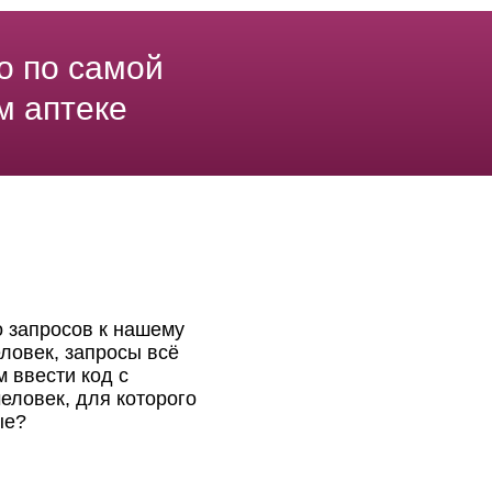
о по самой
м аптеке
о запросов к нашему
ловек, запросы всё
 ввести код с
еловек, для которого
ые?