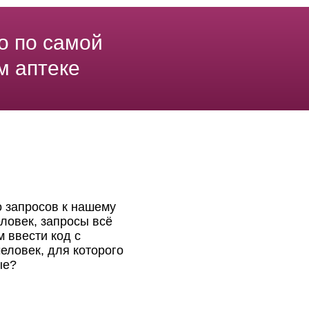
о по самой
м аптеке
о запросов к нашему
ловек, запросы всё
 ввести код с
еловек, для которого
ые?