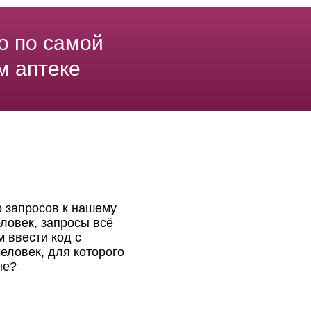
о по самой
м аптеке
о запросов к нашему
ловек, запросы всё
 ввести код с
еловек, для которого
ые?