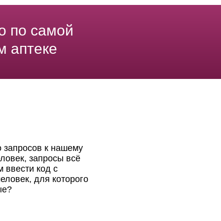
о по самой
м аптеке
о запросов к нашему
ловек, запросы всё
 ввести код с
еловек, для которого
ые?