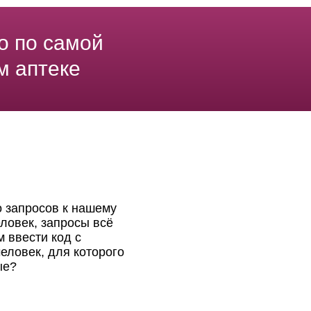
о по самой
м аптеке
о запросов к нашему
ловек, запросы всё
 ввести код с
еловек, для которого
ые?