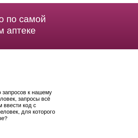
о по самой
м аптеке
о запросов к нашему
ловек, запросы всё
 ввести код с
еловек, для которого
ые?