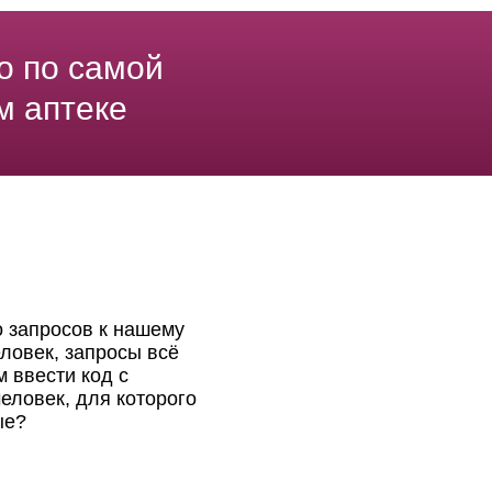
о по самой
м аптеке
о запросов к нашему
ловек, запросы всё
 ввести код с
еловек, для которого
ые?