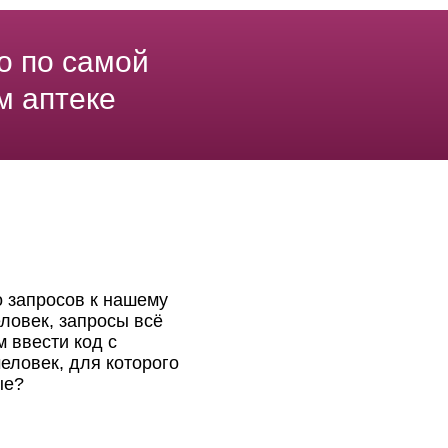
о по самой
м аптеке
о запросов к нашему
ловек, запросы всё
 ввести код с
еловек, для которого
ые?