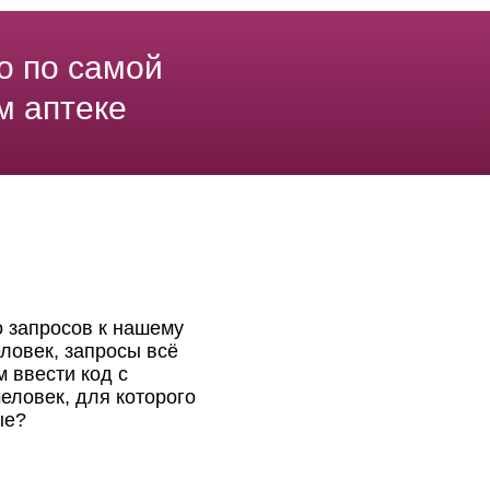
о по самой
м аптеке
о запросов к нашему
ловек, запросы всё
 ввести код с
еловек, для которого
ые?