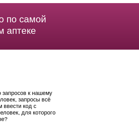
о по самой
м аптеке
о запросов к нашему
ловек, запросы всё
 ввести код с
еловек, для которого
ые?