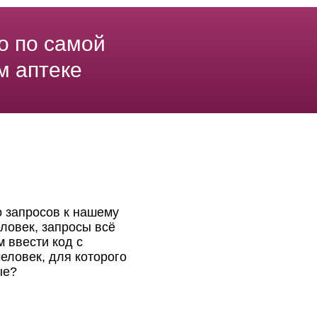
о по самой
м аптеке
о запросов к нашему
ловек, запросы всё
 ввести код с
еловек, для которого
ые?