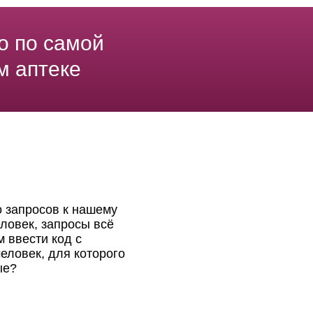
о по самой
м аптеке
о запросов к нашему
ловек, запросы всё
 ввести код с
еловек, для которого
ые?