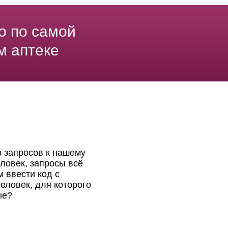
о по самой
м аптеке
о запросов к нашему
ловек, запросы всё
 ввести код с
еловек, для которого
ые?