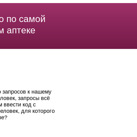
о по самой
м аптеке
о запросов к нашему
ловек, запросы всё
 ввести код с
еловек, для которого
ые?