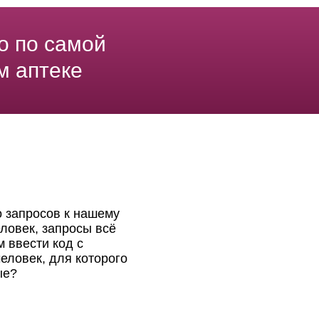
о по самой
м аптеке
о запросов к нашему
ловек, запросы всё
 ввести код с
еловек, для которого
ые?