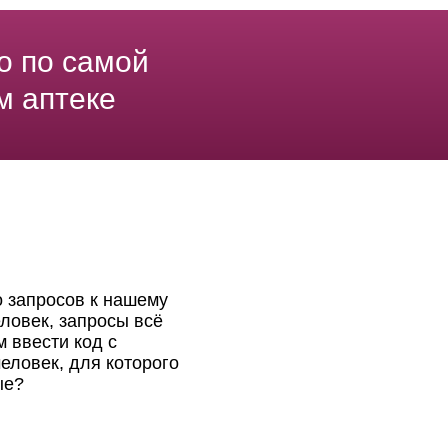
о по самой
м аптеке
о запросов к нашему
ловек, запросы всё
 ввести код с
еловек, для которого
ые?