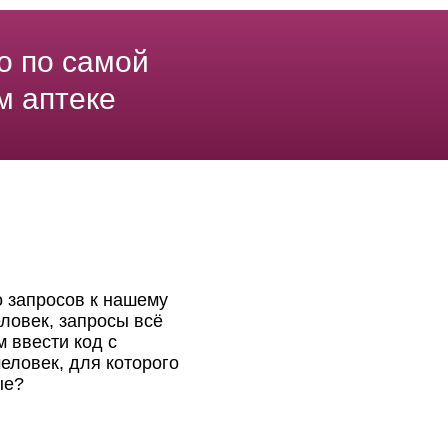
о по самой
м аптеке
о запросов к нашему
ловек, запросы всё
 ввести код с
еловек, для которого
ые?