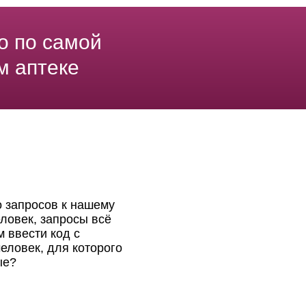
о по самой
м аптеке
о запросов к нашему
ловек, запросы всё
 ввести код с
еловек, для которого
ые?